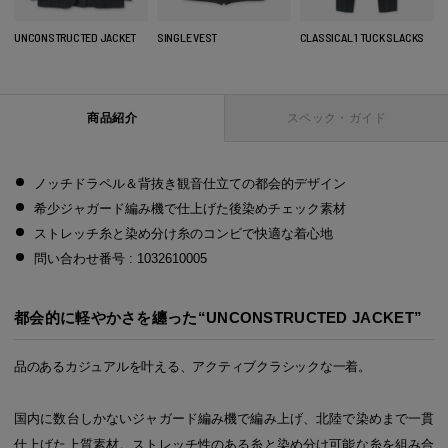
UNCONSTRUCTED JACKET
SINGLE VEST
CLASSICAL 1 TUCK SLACKS
商品紹介
スペック・ガイド
ノッチドラペル＆背抜き観音仕立ての都会的デザイン
希少ジャガード編み機で仕上げた後染めチェック素材
ストレッチ糸と染め分け糸のコンビで快適な着心地
問い合わせ番号 : 1032610005
都会的に軽やかさを纏った“UNCONSTRUCTED JACKET”
品のあるカジュアルを叶える、アクティブクラシックな一着。
国内に数台しかないジャガード編み機で編み上げ、北陸で染めまで一貫
仕上げた上質素材。ストレッチ性のある糸と染め分け可能な糸を組み合