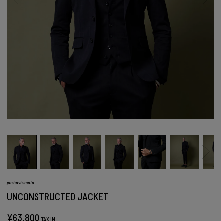
junhashimoto
UNCONSTRUCTED JACKET
¥
63,800
TAX IN