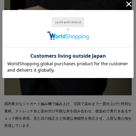
国内希少なジャガード編み機で編み上げ、北陸で染めまで一貫仕上げた特別な
素材。ストレッチ糸と染め分け可能な糸を組み合わせ、後染めで奥行きあるチ
ェック柄を表現。見た目の端正さと快適な伸縮性を両立させ、上質な着心地を
実現しています。