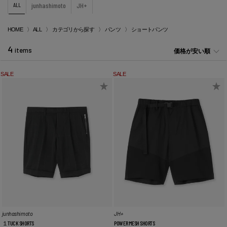
ALL
junhashimoto
JH+
HOME
ALL
カテゴリから探す
パンツ
ショートパンツ
4
items
価格が安い順
SALE
SALE
junhashimoto
JH+
１TUCK SHORTS
POWER MESH SHORTS