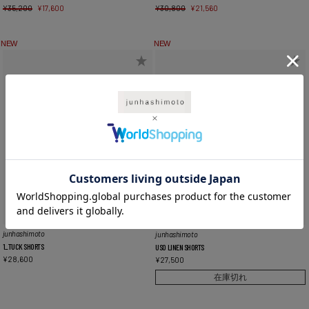
¥
35,200
¥
17,600
¥
30,800
¥
21,560
NEW
NEW
junhashimoto
junhashimoto
1_TUCK SHORTS
USO LINEN SHORTS
¥
28,600
¥
27,500
在庫切れ