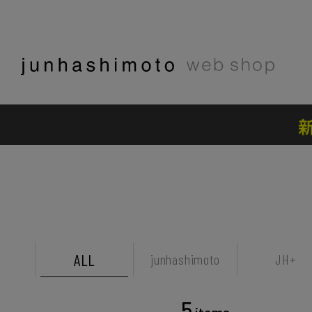
ALL
junhashimoto
JH+
5
items