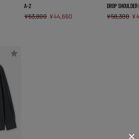
A-2
DROP SHOULDER 
¥
63,800
¥
44,660
¥
58,300
¥
4