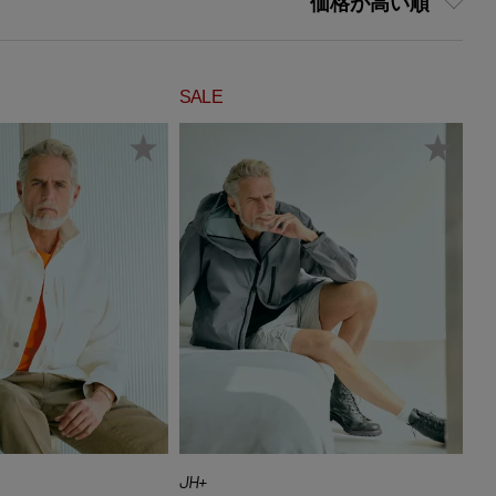
価格が高い順
SALE
JH+