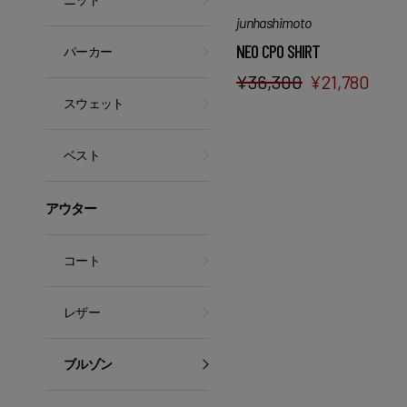
ニット
junhashimoto
NEO CPO SHIRT
パーカー
¥
36,300
¥
21,780
スウェット
ベスト
アウター
コート
レザー
ブルゾン