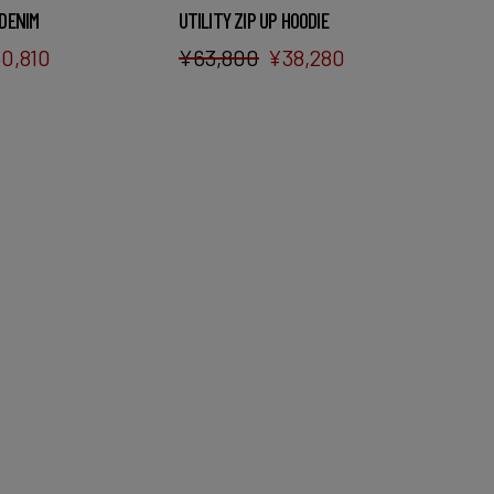
DENIM
UTILITY ZIP UP HOODIE
0,810
¥
63,800
¥
38,280